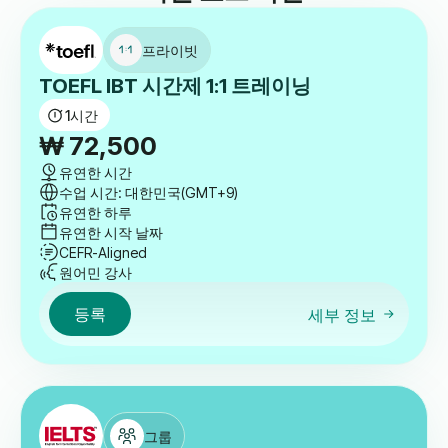
프라이빗
TOEFL IBT 시간제 1:1 트레이닝
1
시간
₩
72,500
유연한 시간
수업 시간: 대한민국(GMT+9)
유연한 하루
유연한 시작 날짜
CEFR-Aligned
원어민 강사
등록
세부 정보
그룹