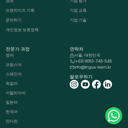
정보
기업 평가
프랜차이즈 기회
기업 교육
문의하기
기업 기술
개인정보 보호정책
전문가 과정
연락처
영어
서울, 대한민국
(+63) 9063-748-548
프랑스어
info@lingua-learn.kr
스페인어
팔로우하기
독일어
이탈리아어
일본어
한국어
만다린