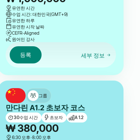
유연한 시간
수업 시간: 대한민국(GMT+9)
유연한 하루
유연한 시작 날짜
CEFR-Aligned
원어민 강사
등록
세부 정보
그룹
만다린 A1.2 초보자 코스
30
수업 시간
초보자
A 1.2
₩
380,000
6:30 오후
-
8:00 오후