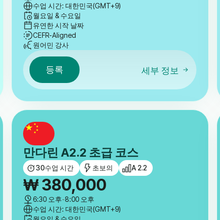
수업 시간: 대한민국(GMT+9)
월요일 & 수요일
유연한 시작 날짜
CEFR-Aligned
원어민 강사
등록
세부 정보
만다린 A2.2 초급 코스
30
수업 시간
초보의
A 2.2
₩
380,000
6:30 오후
-
8:00 오후
수업 시간: 대한민국(GMT+9)
월요일 & 수요일