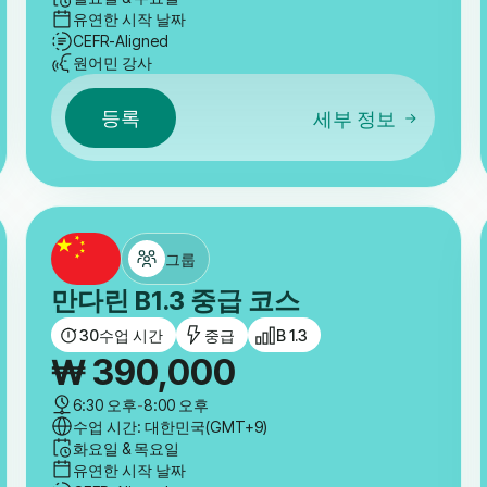
유연한 시작 날짜
CEFR-Aligned
원어민 강사
등록
세부 정보
그룹
만다린 B1.3 중급 코스
30
수업 시간
중급
B 1.3
₩
390,000
6:30 오후
-
8:00 오후
수업 시간: 대한민국(GMT+9)
화요일 & 목요일
유연한 시작 날짜