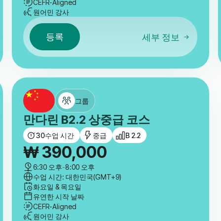
CEFR-Aligned
원어민 강사
등록
세부 정보
그룹
만다린 B2.2 상중급 코스
30
수업 시간
중급
B 2.2
₩
390,000
6:30 오후
-
8:00 오후
수업 시간: 대한민국(GMT+9)
화요일 & 목요일
유연한 시작 날짜
CEFR-Aligned
원어민 강사