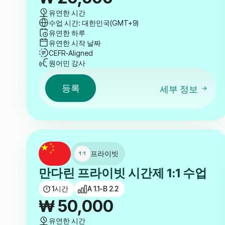
유연한 시간
수업 시간: 대한민국(GMT+9)
유연한 하루
유연한 시작 날짜
CEFR-Aligned
원어민 강사
등록
세부 정보
프라이빗
만다린 프라이빗 시간제 1:1 수업
1
시간
A 1.1-B 2.2
₩
50,000
유연한 시간