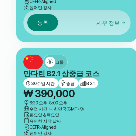
CEFR-Aligned
원어민 강사
등록
세부 정보
그룹
만다린 B2.1 상중급 코스
30
수업 시간
중급
B 2.1
₩
390,000
6:30 오후
-
8:00 오후
수업 시간: 대한민국(GMT+9)
화요일 & 목요일
유연한 시작 날짜
CEFR-Aligned
원어민 강사