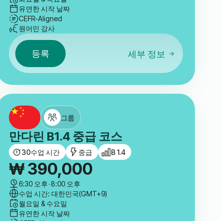
유연한 시작 날짜
CEFR-Aligned
원어민 강사
등록
세부 정보
그룹
만다린 B1.4 중급 코스
30
수업 시간
중급
B 1.4
₩
390,000
6:30 오후
-
8:00 오후
수업 시간: 대한민국(GMT+9)
월요일 & 수요일
유연한 시작 날짜