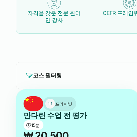
자격을 갖춘 전문 원어
CEFR 프레임
민 강사
코스 필터링
프라이빗
만다린 수업 전 평가
15
분
₩
20,500