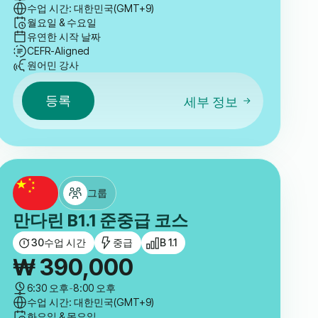
수업 시간: 대한민국(GMT+9)
월요일 & 수요일
유연한 시작 날짜
CEFR-Aligned
원어민 강사
등록
세부 정보
그룹
만다린 B1.1 준중급 코스
30
수업 시간
중급
B 1.1
₩
390,000
6:30 오후
-
8:00 오후
수업 시간: 대한민국(GMT+9)
화요일 & 목요일