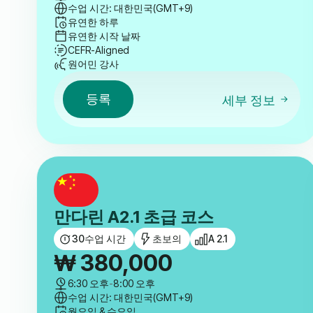
수업 시간: 대한민국(GMT+9)
유연한 하루
유연한 시작 날짜
CEFR-Aligned
원어민 강사
등록
세부 정보
만다린 A2.1 초급 코스
30
수업 시간
초보의
A 2.1
₩
380,000
6:30 오후
-
8:00 오후
수업 시간: 대한민국(GMT+9)
월요일 & 수요일