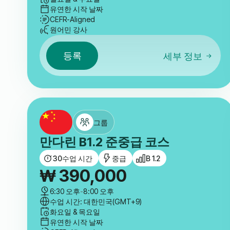
유연한 시작 날짜
CEFR-Aligned
원어민 강사
등록
세부 정보
그룹
만다린 B1.2 준중급 코스
30
수업 시간
중급
B 1.2
₩
390,000
6:30 오후
-
8:00 오후
수업 시간: 대한민국(GMT+9)
화요일 & 목요일
유연한 시작 날짜