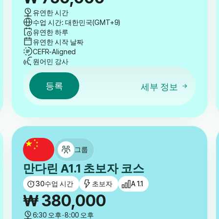
유연한 시간
수업 시간: 대한민국(GMT+9)
유연한 하루
유연한 시작 날짜
CEFR-Aligned
원어민 강사
등록
세부 정보
그룹
만다린 A1.1 초보자 코스
30
수업 시간
초보자
A 1.1
₩
380,000
6:30 오후
-
8:00 오후