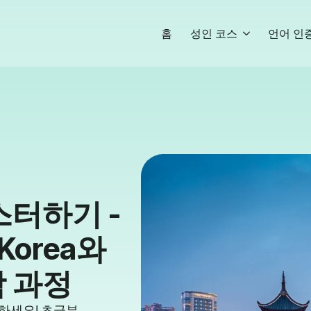
홈
성인 코스
언어 인
스터하기 -
 Korea와
 과정
스터하세요! 초급부