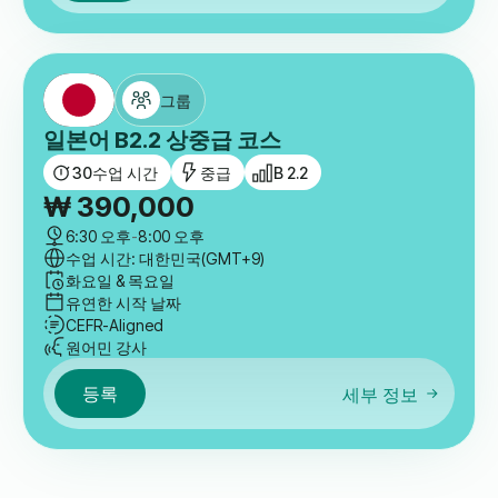
그룹
일본어 B2.2 상중급 코스
30
수업 시간
중급
B 2.2
₩
390,000
6:30 오후
-
8:00 오후
수업 시간: 대한민국(GMT+9)
화요일 & 목요일
유연한 시작 날짜
CEFR-Aligned
원어민 강사
등록
세부 정보