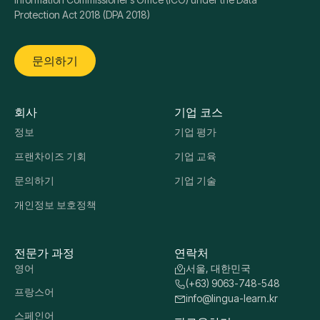
Lingua Learn South Korea is operated under licence by
Lingua Learn Elevate Ltd, a company registered in
England & Wales (Company No. 16282500, VAT:
GB489062456) All payments and operations are
managed from the United Kingdom We are part of the
Lingua Learn international network, a leading provider
of online language training and assessment solutions
Lingua Learn Elevate Ltd is registered with the UK
Information Commissioner’s Office (ICO) under the Data
Protection Act 2018 (DPA 2018)
문의하기
회사
기업 코스
정보
기업 평가
프랜차이즈 기회
기업 교육
문의하기
기업 기술