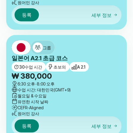
원어민 강사
등록
세부 정보
그룹
일본어 A2.1 초급 코스
30
수업 시간
초보의
A 2.1
₩
380,000
6:30 오후
-
8:00 오후
수업 시간: 대한민국(GMT+9)
월요일 & 수요일
유연한 시작 날짜
CEFR-Aligned
원어민 강사
등록
세부 정보