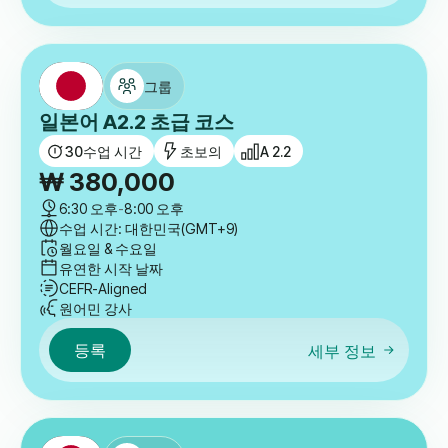
그룹
일본어 A2.2 초급 코스
30
수업 시간
초보의
A 2.2
₩
380,000
6:30 오후
-
8:00 오후
수업 시간: 대한민국(GMT+9)
월요일 & 수요일
유연한 시작 날짜
CEFR-Aligned
원어민 강사
등록
세부 정보