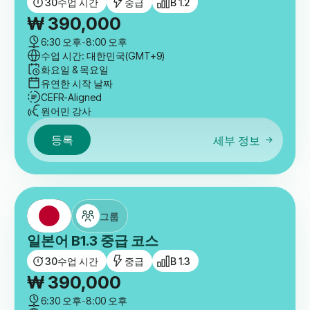
30
수업 시간
중급
B 1.2
₩
390,000
6:30 오후
-
8:00 오후
수업 시간: 대한민국(GMT+9)
화요일 & 목요일
유연한 시작 날짜
CEFR-Aligned
원어민 강사
등록
세부 정보
그룹
일본어 B1.3 중급 코스
30
수업 시간
중급
B 1.3
₩
390,000
6:30 오후
-
8:00 오후