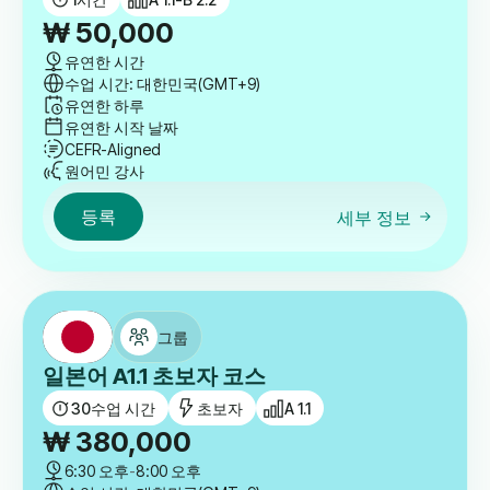
₩
50,000
유연한 시간
수업 시간: 대한민국(GMT+9)
유연한 하루
유연한 시작 날짜
CEFR-Aligned
원어민 강사
등록
세부 정보
그룹
일본어 A1.1 초보자 코스
30
수업 시간
초보자
A 1.1
₩
380,000
6:30 오후
-
8:00 오후