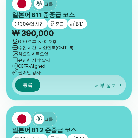
그룹
일본어 B1.1 준중급 코스
30
수업 시간
중급
B 1.1
₩
390,000
6:30 오후
-
8:00 오후
수업 시간: 대한민국(GMT+9)
화요일 & 목요일
유연한 시작 날짜
CEFR-Aligned
원어민 강사
등록
세부 정보
그룹
일본어 B1.2 준중급 코스