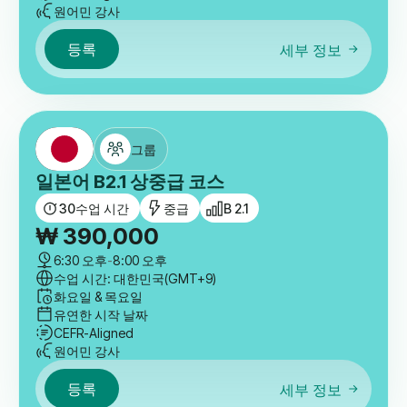
원어민 강사
등록
세부 정보
그룹
일본어 B2.1 상중급 코스
30
수업 시간
중급
B 2.1
₩
390,000
6:30 오후
-
8:00 오후
수업 시간: 대한민국(GMT+9)
화요일 & 목요일
유연한 시작 날짜
CEFR-Aligned
원어민 강사
등록
세부 정보