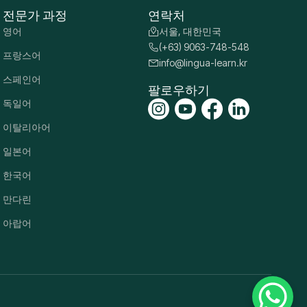
전문가 과정
연락처
영어
서울, 대한민국
(+63) 9063-748-548
프랑스어
info@lingua-learn.kr
스페인어
팔로우하기
독일어
이탈리아어
일본어
한국어
만다린
아랍어