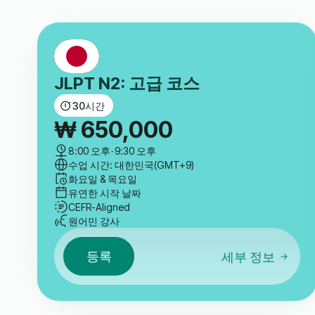
JLPT N2: 고급 코스
30
시간
₩
650,000
8:00 오후
-
9:30 오후
수업 시간: 대한민국(GMT+9)
화요일 & 목요일
유연한 시작 날짜
CEFR-Aligned
원어민 강사
등록
세부 정보