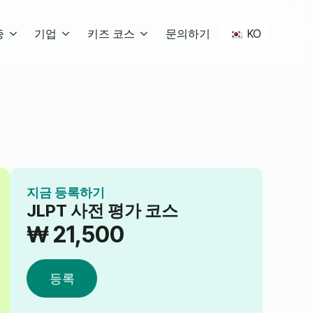
KO
증
기업
키즈 코스
문의하기
지금 등록하기
JLPT 사전 평가 코스
₩
21,500
등록