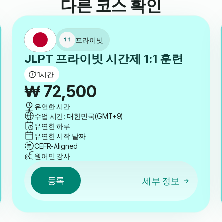
다른 코스 확인
프라이빗
JLPT 프라이빗 시간제 1:1 훈련
1
시간
₩
72,500
유연한 시간
수업 시간: 대한민국(GMT+9)
유연한 하루
유연한 시작 날짜
CEFR-Aligned
원어민 강사
등록
세부 정보