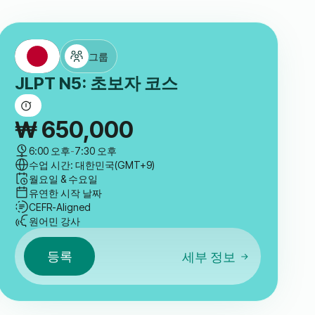
그룹
JLPT N5: 초보자 코스
₩
650,000
6:00 오후
-
7:30 오후
수업 시간: 대한민국(GMT+9)
월요일 & 수요일
유연한 시작 날짜
CEFR-Aligned
원어민 강사
등록
세부 정보