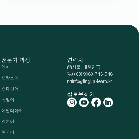
전문가 과정
연락처
영어
서울, 대한민국
(+63) 9063-748-548
프랑스어
info@lingua-learn.kr
스페인어
팔로우하기
독일어
이탈리아어
일본어
한국어