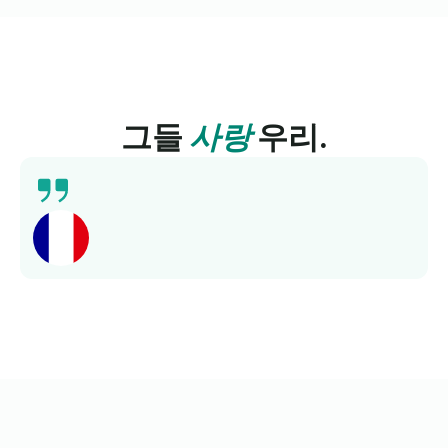
그들
사랑
우리.
최근에 Lingua Learn에서 프랑스어 강좌를 이수했는
데, 정말 좋은 경험이었습니다. 체계적으로 잘 짜여져
있고 자료가 흥미진진해서 정말 즐거웠습니다. 추천하
고 싶어요.
Nora
저희와 함께 프랑스어를 배워보세요.