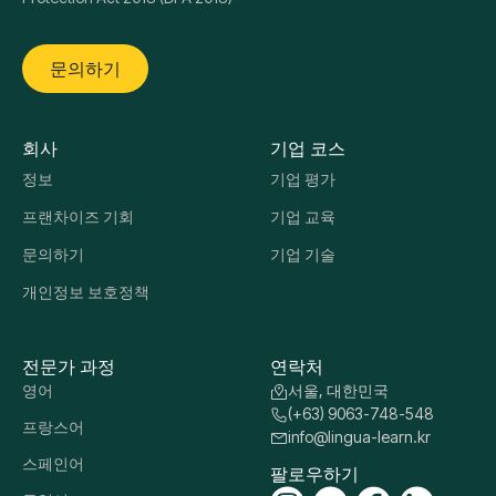
Lingua Learn Elevate Ltd, a company registered in
England & Wales (Company No. 16282500, VAT:
GB489062456) All payments and operations are
managed from the United Kingdom We are part of the
Lingua Learn international network, a leading provider
of online language training and assessment solutions
Lingua Learn Elevate Ltd is registered with the UK
Information Commissioner’s Office (ICO) under the Data
Protection Act 2018 (DPA 2018)
문의하기
회사
기업 코스
정보
기업 평가
프랜차이즈 기회
기업 교육
문의하기
기업 기술
개인정보 보호정책