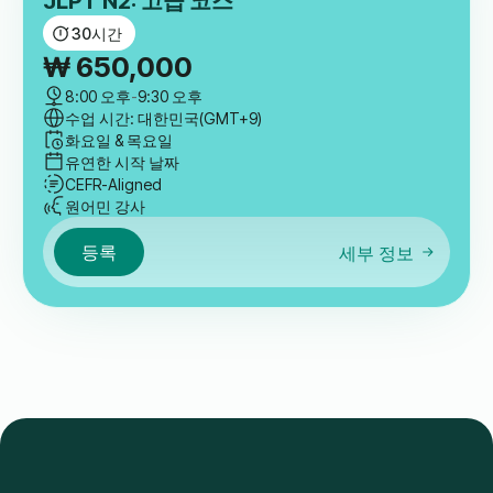
JLPT N2: 고급 코스
30
시간
₩
650,000
8:00 오후
-
9:30 오후
수업 시간: 대한민국(GMT+9)
화요일 & 목요일
유연한 시작 날짜
CEFR-Aligned
원어민 강사
등록
세부 정보