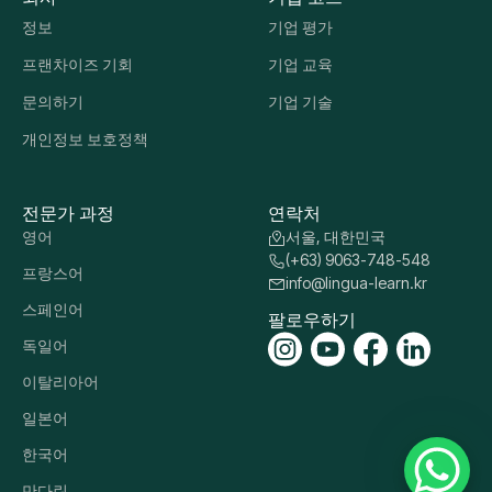
정보
기업 평가
프랜차이즈 기회
기업 교육
문의하기
기업 기술
개인정보 보호정책
전문가 과정
연락처
영어
서울, 대한민국
(+63) 9063-748-548
프랑스어
info@lingua-learn.kr
스페인어
팔로우하기
독일어
이탈리아어
일본어
한국어
만다린